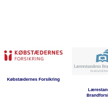
Købstædernes Forsikring
Lærestan
Brandfors