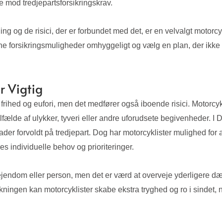
e mod tredjepartsforsikringskrav.
ing og de risici, der er forbundet med det, er en velvalgt motorc
ine forsikringsmuligheder omhyggeligt og vælg en plan, der ikke
r Vigtig
f frihed og eufori, men det medfører også iboende risici. Motorc
 tilfælde af ulykker, tyveri eller andre uforudsete begivenheder. 
ader forvoldt på tredjepart. Dog har motorcyklister mulighed for
individuelle behov og prioriteringer.
endom eller person, men det er værd at overveje yderligere dæ
kningen kan motorcyklister skabe ekstra tryghed og ro i sindet