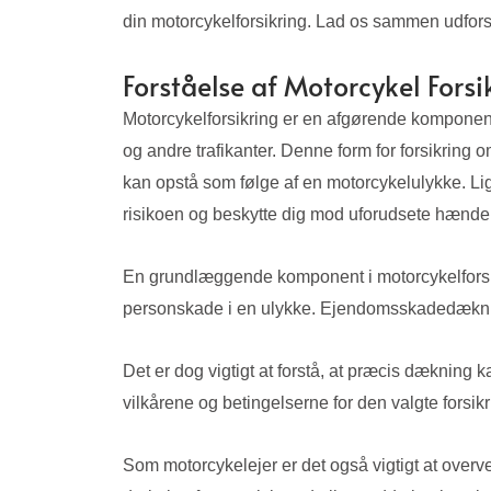
din motorcykelforsikring. Lad os sammen udforsk
Forståelse af Motorcykel Forsi
Motorcykelforsikring er en afgørende komponent f
og andre trafikanter. Denne form for forsikring
kan opstå som følge af en motorcykelulykke. Lig
risikoen og beskytte dig mod uforudsete hændel
En grundlæggende komponent i motorcykelforsikri
personskade i en ulykke. Ejendomsskadedækning
Det er dog vigtigt at forstå, at præcis dækning 
vilkårene og betingelserne for den valgte forsikr
Som motorcykelejer er det også vigtigt at overvej