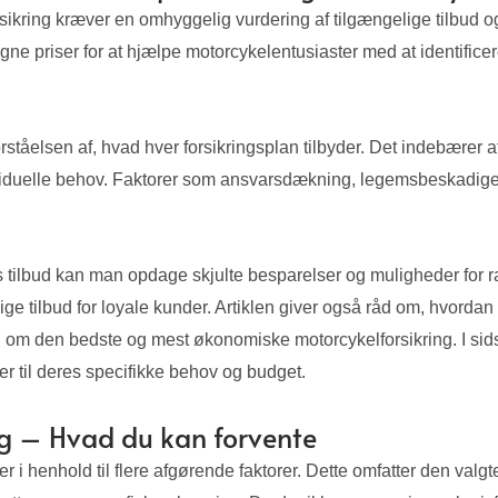
ikring kræver en omhyggelig vurdering af tilgængelige tilbud 
e priser for at hjælpe motorcykelentusiaster med at identificere
ståelsen af, hvad hver forsikringsplan tilbyder. Det indebærer 
ividuelle behov. Faktorer som ansvarsdækning, legemsbeskadig
es tilbud kan man opdage skjulte besparelser og muligheder for
ærlige tilbud for loyale kunder. Artiklen giver også råd om, hvorda
ing om den bedste og mest økonomiske motorcykelforsikring. I si
sser til deres specifikke behov og budget.
ng – Hvad du kan forvente
r i henhold til flere afgørende faktorer. Dette omfatter den valgt