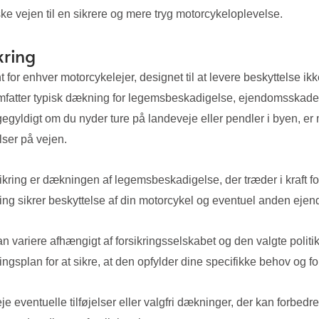
e vejen til en sikrere og mere tryg motorcykeloplevelse.
kring
or enhver motorcykelejer, designet til at levere beskyttelse ikk
 omfatter typisk dækning for legemsbeskadigelse, ejendomsskade 
egyldigt om du nyder ture på landeveje eller pendler i byen, er 
ser på vejen.
ng er dækningen af legemsbeskadigelse, der træder i kraft for a
 sikrer beskyttelse af din motorcykel og eventuel anden ejendo
kan variere afhængigt af forsikringsselskabet og den valgte poli
ingsplan for at sikre, at den opfylder dine specifikke behov og f
e eventuelle tilføjelser eller valgfri dækninger, der kan forbedr