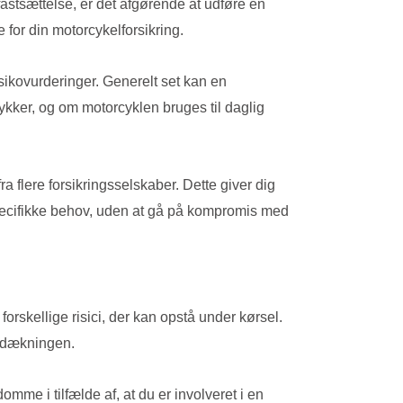
astsættelse, er det afgørende at udføre en
 for din motorcykelforsikring.
sikovurderinger. Generelt set kan en
lykker, og om motorcyklen bruges til daglig
a flere forsikringsselskaber. Dette giver dig
pecifikke behov, uden at gå på kompromis med
orskellige risici, der kan opstå under kørsel.
f dækningen.
e i tilfælde af, at du er involveret i en