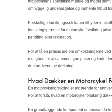
motorcyklens specifikke mærke og model samt ryt
omhyggelig undersøgelse og indhente tilbud for a
Forskellige forsikringsselskaber tilbyder forsk
forsikringspræmie for motorcykelforsikring påvir
pendling eller rekreation.
For at få en præcis idé om omkostningerne ved mot
mulighed for at sammenligne priser og finde d
den nødvendige dækning.
Hvad Dækker en Motorcykel Fo
En motorcykelforsikring er afgørende for enhver 
For at forstå, hvad en motorcykelforsikring dæ
En grundlæggende komponent er ansvarsdækningen