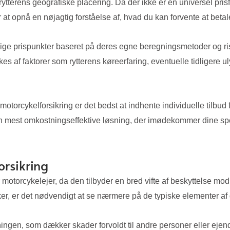
terens geografiske placering. Da der ikke er en universel prisf
t opnå en nøjagtig forståelse af, hvad du kan forvente at betale
ellige prispunkter baseret på deres egne beregningsmetoder og ri
kes af faktorer som rytterens køreerfaring, eventuelle tidligere u
orcykelforsikring er det bedst at indhente individuelle tilbud fr
en mest omkostningseffektive løsning, der imødekommer dine s
rsikring
motorcykelejer, da den tilbyder en bred vifte af beskyttelse mod f
kker, er det nødvendigt at se nærmere på de typiske elementer a
, som dækker skader forvoldt til andre personer eller ejendomm