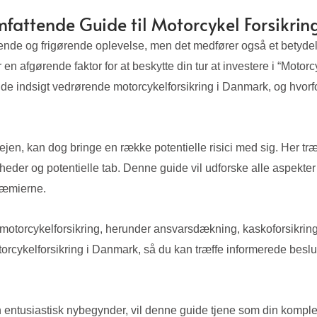
fattende Guide til Motorcykel Forsikri
nde og frigørende oplevelse, men det medfører også et betydelig
 afgørende faktor for at beskytte din tur at investere i “Motorcy
de indsigt vedrørende motorcykelforsikring i Danmark, og hvorfor
en, kan dog bringe en række potentielle risici med sig. Her træ
er og potentielle tab. Denne guide vil udforske alle aspekter 
præmierne.
motorcykelforsikring, herunder ansvarsdækning, kaskoforsikring 
otorcykelforsikring i Danmark, så du kan træffe informerede besl
 entusiastisk nybegynder, vil denne guide tjene som din komplett