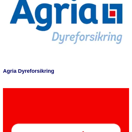
Agria Dyreforsikring