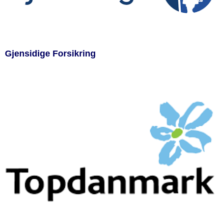
Gjensidige Forsikring