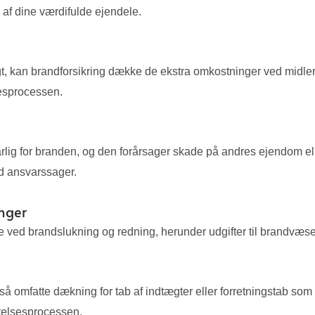
 af dine værdifulde ejendele.
ligt, kan brandforsikring dække de ekstra omkostninger ved midl
sesprocessen.
arlig for branden, og den forårsager skade på andres ejendom
ed ansvarssager.
nger
ved brandslukning og redning, herunder udgifter til brandvæse
omfatte dækning for tab af indtægter eller forretningstab som f
ttelsesprocessen.