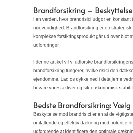
Brandforsikring – Beskyttelse
I en verden, hvor brandrisici udgør en konsta
nødvendighed. Brandforsikring er en strategis
komplekse forsikringsprodukt går ud over blot 
udfordringer.
I denne artikel vil vi udforske brandforsikringen
brandforsikring fungerer, hvilke risici den dæk
ejendomme. Lad os dykke ned i detaljerne vedrø
bevare vores aktiver og sikre økonomisk stabilit
Bedste Brandforsikring: Væl
Beskyttelse mod brandrisici er en af ​​de vigtig
omfattende og effektiv dækning mod potentielle 
udfordrende at identificere den optimale dæknin