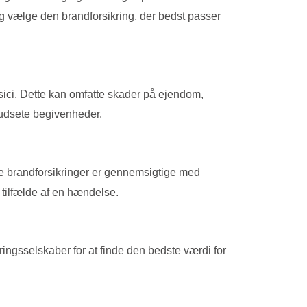
r og vælge den brandforsikring, der bedst passer
isici. Dette kan omfatte skader på ejendom,
rudsete begivenheder.
te brandforsikringer er gennemsigtige med
 tilfælde af en hændelse.
kringsselskaber for at finde den bedste værdi for