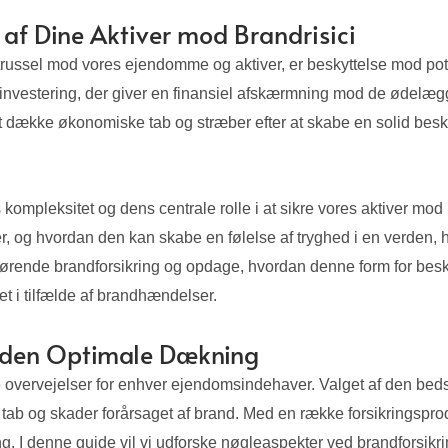
 af Dine Aktiver mod Brandrisici
nt trussel mod vores ejendomme og aktiver, er beskyttelse mod 
k investering, der giver en finansiel afskærmning mod de ødel
at dække økonomiske tab og stræber efter at skabe en solid bes
s kompleksitet og dens centrale rolle i at sikre vores aktiver mod
ker, og hvordan den kan skabe en følelse af tryghed i en verden
rende brandforsikring og opdage, hvordan denne form for besky
et i tilfælde af brandhændelser.
g den Optimale Dækning
ste overvejelser for enhver ejendomsindehaver. Valget af den beds
tab og skader forårsaget af brand. Med en række forsikringspro
g. I denne guide vil vi udforske nøgleaspekter ved brandforsikri