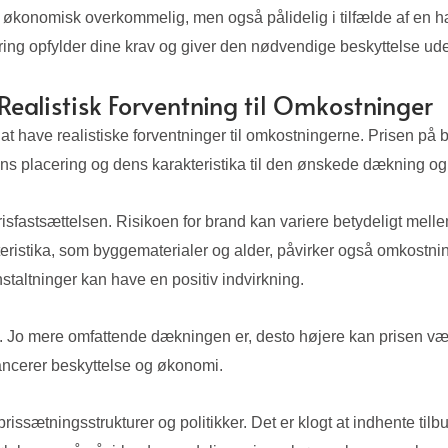
re økonomisk overkommelig, men også pålidelig i tilfælde af en 
kring opfylder dine krav og giver den nødvendige beskyttelse ude
Realistisk Forventning til Omkostninger
t at have realistiske forventninger til omkostningerne. Prisen på 
gens placering og dens karakteristika til den ønskede dækning og 
prisfastsættelsen. Risikoen for brand kan variere betydeligt mel
teristika, som byggematerialer og alder, påvirker også omkostn
taltninger kan have en positiv indvirkning.
. Jo mere omfattende dækningen er, desto højere kan prisen væ
ncerer beskyttelse og økonomi.
prissætningsstrukturer og politikker. Det er klogt at indhente tilb