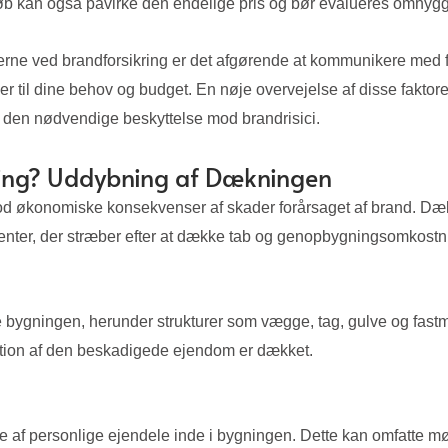
eløb kan også påvirke den endelige pris og bør evalueres omhygg
ngerne ved brandforsikring er det afgørende at kommunikere med fo
 til dine behov og budget. En nøje overvejelse af disse faktorer 
r den nødvendige beskyttelse mod brandrisici.
ing? Uddybning af Dækningen
g mod økonomiske konsekvenser af skader forårsaget af brand. Dæ
enter, der stræber efter at dække tab og genopbygningsomkostn
 bygningen, herunder strukturer som vægge, tag, gulve og fastmo
tion af den beskadigede ejendom er dækket.
 af personlige ejendele inde i bygningen. Dette kan omfatte møb