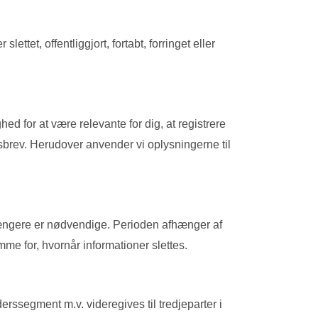
ettet, offentliggjort, fortabt, forringet eller
ed for at være relevante for dig, at registrere
dsbrev. Herudover anvender vi oplysningerne til
e længere er nødvendige. Perioden afhænger af
me for, hvornår informationer slettes.
erssegment m.v. videregives til tredjeparter i