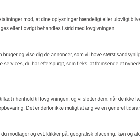
altninger mod, at dine oplysninger hændeligt eller ulovligt bliver sl
 eller i øvrigt behandles i strid med lovgivningen.
m bruger og vise dig de annoncer, som vil have størst sandsynligh
e services, du har efterspurgt, som f.eks. at fremsende et nyhe
tilladt i henhold til lovgivningen, og vi sletter dem, når de ikk
bevaring. Det er derfor ikke muligt at angive en generel tidsram
du modtager og evt. klikker på, geografisk placering, køn og ald