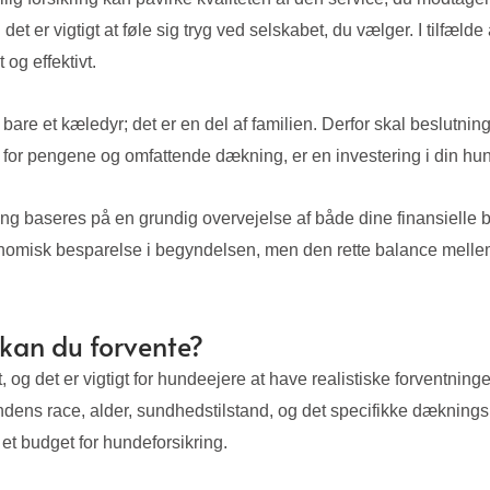
g det er vigtigt at føle sig tryg ved selskabet, du vælger. I tilfæl
 og effektivt.
e et kæledyr; det er en del af familien. Derfor skal beslutning
di for pengene og omfattende dækning, er en investering i din hu
ing baseres på en grundig overvejelse af både dine finansielle
omisk besparelse i begyndelsen, men den rette balance mellem pr
 kan du forvente?
, og det er vigtigt for hundeejere at have realistiske forventnin
ndens race, alder, sundhedstilstand, og det specifikke dækningsni
et budget for hundeforsikring.