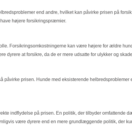
helbredsproblemer end andre, hvilket kan påvirke prisen på forsi
have højere forsikringspræmier.
olle. Forsikringsomkostningerne kan være højere for ældre hunde,
dyrere at forsikre, da de er mere udsatte for ulykker og skader i
 påvirke prisen. Hunde med eksisterende helbredsproblemer e
ekte indflydelse på prisen. En politik, der tilbyder omfattende
nligvis være dyrere end en mere grundlæggende politik, der ku