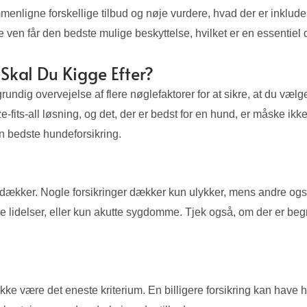
mmenligne forskellige tilbud og nøje vurdere, hvad der er inklude
e ven får den bedste mulige beskyttelse, hvilket er en essentiel d
Skal Du Kigge Efter?
undig overvejelse af flere nøglefaktorer for at sikre, at du væl
-fits-all løsning, og det, der er bedst for en hund, er måske ikke
en bedste hundeforsikring.
ngen dækker. Nogle forsikringer dækker kun ulykker, mens andre 
ke lidelser, eller kun akutte sygdomme. Tjek også, om der er be
ikke være det eneste kriterium. En billigere forsikring kan have