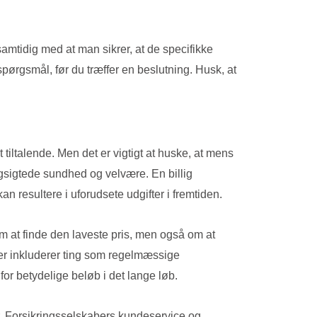
mtidig med at man sikrer, at de specifikke
spørgsmål, før du træffer en beslutning. Husk, at
iltalende. Men det er vigtigt at huske, at mens
ngsigtede sundhed og velvære. En billig
n resultere i uforudsete udgifter i fremtiden.
om at finde den laveste pris, men også om at
er inkluderer ting som regelmæssige
or betydelige beløb i det lange løb.
er. Forsikringsselskabers kundeservice og