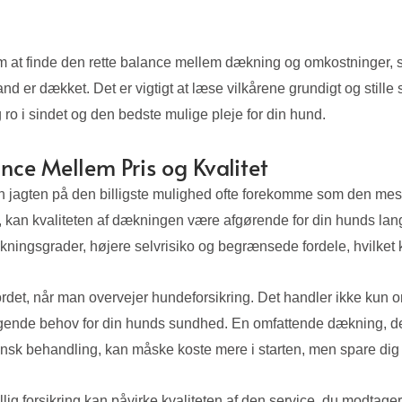
 at finde den rette balance mellem dækning og omkostninger, sa
nd er dækket. Det er vigtigt at læse vilkårene grundigt og stille 
 ro i sindet og den bedste mulige pleje for din hund.
ance Mellem Pris og Kvalitet
n jagten på den billigste mulighed ofte forekomme som den mest t
øb, kan kvaliteten af dækningen være afgørende for din hunds la
ningsgrader, højere selvrisiko og begrænsede fordele, hvilket ka
ordet, når man overvejer hundeforsikring. Det handler ikke kun 
ggende behov for din hunds sundhed. En omfattende dækning, d
insk behandling, kan måske koste mere i starten, men spare dig f
lig forsikring kan påvirke kvaliteten af den service, du modtag