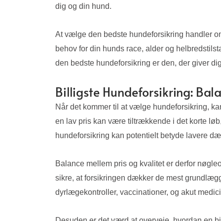
dig og din hund.
At vælge den bedste hundeforsikring handler om
behov for din hunds race, alder og helbredstilsta
den bedste hundeforsikring er den, der giver dig
Billigste Hundeforsikring: Bal
Når det kommer til at vælge hundeforsikring, ka
en lav pris kan være tiltrækkende i det korte l
hundeforsikring kan potentielt betyde lavere dæk
Balance mellem pris og kvalitet er derfor nøgle
sikre, at forsikringen dækker de mest grundlæ
dyrlægekontroller, vaccinationer, og akut medic
Desuden er det værd at overveje, hvordan en bil