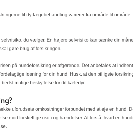
ningerne til dyrlægebehandling varierer fra område til område, o
 selvrisiko, du vælger. En højere selvrisiko kan sænke din måned
kal gøre brug af forsikringen.
risen på hundeforsikring er afgørende. Det anbefales at indhente t
rdelagtige løsning for din hund. Husk, at den billigste forsikri
 bedst mulige beskyttelse for dit kæledyr.
ing?
 række uforudsete omkostninger forbundet med at eje en hund. De
else mod forskellige risici og hændelser. At forstå, hvad en hunde
lse.