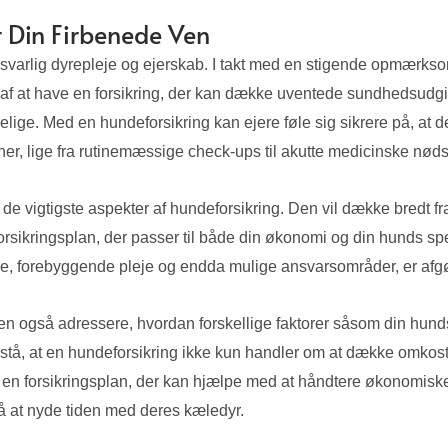
r Din Firbenede Ven
 ansvarlig dyrepleje og ejerskab. I takt med en stigende opmær
af at have en forsikring, der kan dække uventede sundhedsudgifte
e. Med en hundeforsikring kan ejere føle sig sikrere på, at de
ner, lige fra rutinemæssige check-ups til akutte medicinske nøds
 de vigtigste aspekter af hundeforsikring. Den vil dække bredt fra
orsikringsplan, der passer til både din økonomi og din hunds spe
 forebyggende pleje og endda mulige ansvarsområder, er afgøren
n også adressere, hvordan forskellige faktorer såsom din hunds 
t forstå, at en hundeforsikring ikke kun handler om at dække om
har en forsikringsplan, der kan hjælpe med at håndtere økonomis
på at nyde tiden med deres kæledyr.