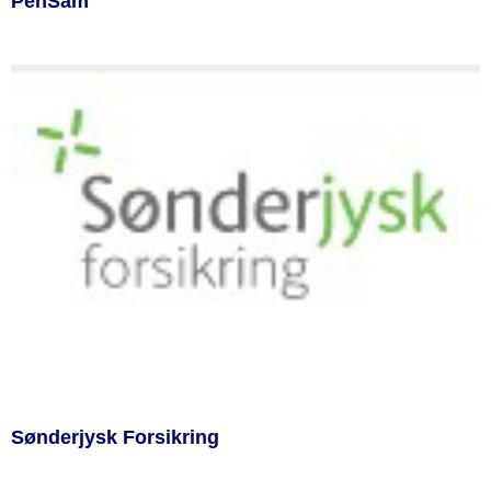
PenSam
Sønderjysk Forsikring