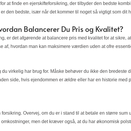
or at finde en ejerskifteforsikring, der tilbyder den bedste kombi
id er den bedste, især når det kommer til noget så vigtigt som dit 
 Hvordan Balancerer Du Pris og Kvalitet?
ring, er det afgørende at balancere pris med kvalitet for at sikre
else af, hvordan man kan maksimere værdien uden at ofre essent
g du virkelig har brug for. Måske behøver du ikke den bredeste 
anden side, hvis ejendommen er ældre eller har en historie med 
rsikring. Overvej, om du er i stand til at betale en større sum 
 omkostninger, men det kræver også, at du har økonomisk polstri