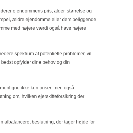
luderer ejendommens pris, alder, størrelse og
ksempel, ældre ejendomme eller dem beliggende i
ndomme med højere værdi også have højere
edere spektrum af potentielle problemer, vil
r bedst opfylder dine behov og din
sammenligne ikke kun priser, men også
ning om, hvilken ejerskifteforsikring der
En afbalanceret beslutning, der tager højde for