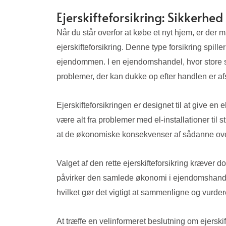
Ejerskifteforsikring: Sikkerh
Når du står overfor at købe et nyt hjem, er der m
ejerskifteforsikring. Denne type forsikring spill
ejendommen. I en ejendomshandel, hvor store sum
problemer, der kan dukke op efter handlen er afs
Ejerskifteforsikringen er designet til at give e
være alt fra problemer med el-installationer til 
at de økonomiske konsekvenser af sådanne over
Valget af den rette ejerskifteforsikring kræver d
påvirker den samlede økonomi i ejendomshandle
hvilket gør det vigtigt at sammenligne og vurdere
At træffe en velinformeret beslutning om ejerski