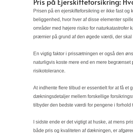
Pris på Ejerskifteforsikring: 
Prisen på en ejerskifteforsikring er ikke fast o
beliggenhed, hvor hver af disse elementer spill
områder med højere risiko for naturkatastrofe
præmier på grund af den øgede værdi, der ska
En vigtig faktor i prissætningen er også den øn
naturligvis koste mere end en mere begrænset pol
risikotolerance.
At indhente flere tilbud er essentielt for at få 
dækningsdetaljer mellem forskellige forsikringss
tilbyder den bedste værdi for pengene i forhold
I sidste ende er det vigtigt at huske, at mens pr
både pris og kvaliteten af dækningen, er afgøre