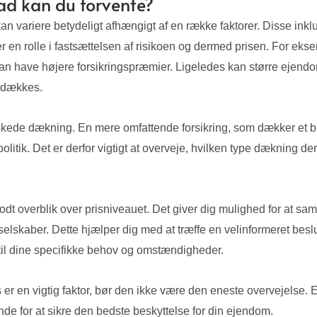
Hvad kan du forvente?
g kan variere betydeligt afhængigt af en række faktorer. Disse ink
er en rolle i fastsættelsen af risikoen og dermed prisen. For e
r kan have højere forsikringspræmier. Ligeledes kan større eje
l dækkes.
skede dækning. En mere omfattende forsikring, som dækker et br
itik. Det er derfor vigtigt at overveje, hvilken type dækning de
et godt overblik over prisniveauet. Det giver dig mulighed for at 
elskaber. Dette hjælper dig med at træffe en velinformeret beslut
 til dine specifikke behov og omstændigheder.
is er en vigtig faktor, bør den ikke være den eneste overvejelse. 
nde for at sikre den bedste beskyttelse for din ejendom.