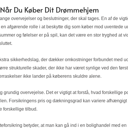
ed Når Du Køber Dit Drømmehjem
ange overvejelser og beslutninger, der skal tages. En af de vigti
er en afgørende rolle i at beskytte dig som køber mod uventede ud
mer og følelser er på spil, kan det være en stor tryghed at vi
luttet.
n ekstra sikkerhedslag, der dækker omkostninger forbundet med uo
større strukturelle skader, der ikke har været synlige ved den fø
raskelser ikke lander på køberens skuldre alene.
og grundig overvejelse. Det er vigtigt at forstå, hvad forskellige
n. Forsikringens pris og dækningsgrad kan variere afhængigt 
 forskellige tilbud.
fteforsikring betyder, at man kan gå ind i en bolighandel med en 