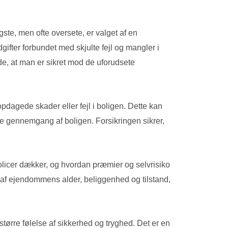
gste, men ofte oversete, er valget af en
gifter forbundet med skjulte fejl og mangler i
de, at man er sikret mod de uforudsete
pdagede skader eller fejl i boligen. Dette kan
rste gennemgang af boligen. Forsikringen sikrer,
 policer dækker, og hvordan præmier og selvrisiko
af ejendommens alder, beliggenhed og tilstand,
større følelse af sikkerhed og tryghed. Det er en