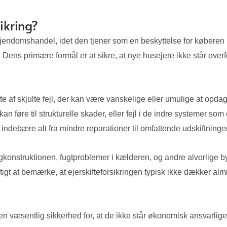
ikring?
r ejendomshandel, idet den tjener som en beskyttelse for køberen 
ns primære formål er at sikre, at nye husejere ikke står overfo
fte af skjulte fejl, der kan være vanskelige eller umulige at opd
føre til strukturelle skader, eller fejl i de indre systemer som
ndebære alt fra mindre reparationer til omfattende udskiftninger
agkonstruktionen, fugtproblemer i kælderen, og andre alvorlige 
t at bemærke, at ejerskifteforsikringen typisk ikke dækker almi
en væsentlig sikkerhed for, at de ikke står økonomisk ansvarlige fo