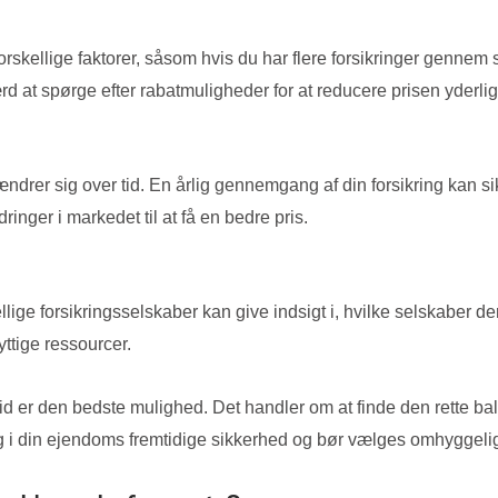
r forskellige faktorer, såsom hvis du har flere forsikringer gen
ærd at spørge efter rabatmuligheder for at reducere prisen yderlig
er sig over tid. En årlig gennemgang af din forsikring kan sikr
ringer i markedet til at få en bedre pris.
lige forsikringsselskaber kan give indsigt i, hvilke selskaber d
ttige ressourcer.
 altid er den bedste mulighed. Det handler om at finde den rette 
ng i din ejendoms fremtidige sikkerhed og bør vælges omhyggelig