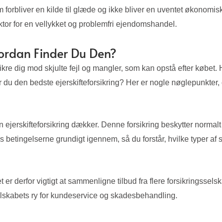
 hjem forbliver en kilde til glæde og ikke bliver en uventet økonom
ktor for en vellykket og problemfri ejendomshandel.
vordan Finder Du Den?
re dig mod skjulte fejl og mangler, som kan opstå efter købet. H
du den bedste ejerskifteforsikring? Her er nogle nøglepunkter, du
 en ejerskifteforsikring dækker. Denne forsikring beskytter norm
 betingelserne grundigt igennem, så du forstår, hvilke typer af 
er derfor vigtigt at sammenligne tilbud fra flere forsikringssel
elskabets ry for kundeservice og skadesbehandling.